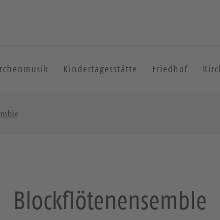
irchenmusik
Kindertagesstätte
Friedhof
Kir
emble
Blockflötenensemble