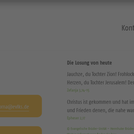
Kont
Die Losung von heute
Jauchze, du Tochter Zion! Frohloc
Herzen, du Tochter Jerusalem! D
Zefanja 3,14-15
Christus ist gekommen und hat im
orna@evlks.de
und Frieden denen, die nahe wa
Epheser 2,17
© Evangelische Brüder-Unität – Herrnhuter Brüde