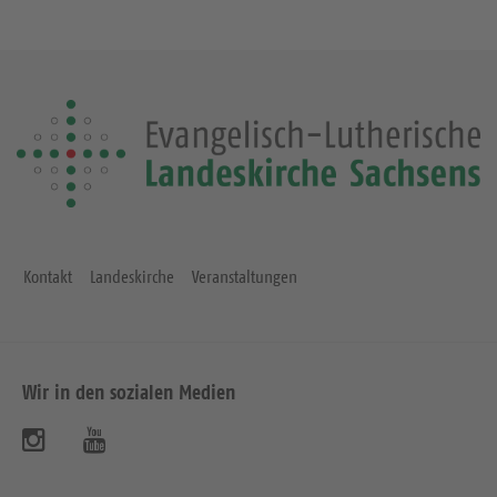
Kontakt
Landeskirche
Veranstaltungen
Wir in den sozialen Medien
B
B
e
e