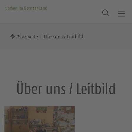
Kirchen im Bornaer Land
Suche
T
o
g
Startseite
Über uns / Leitbild
g
l
e
n
a
v
i
Über uns / Leitbild
g
a
t
i
o
n