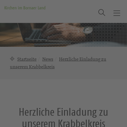
Kirchen im Bornaer Land
Suche
T
o
g
g
l
e
n
Startseite
News
Herzliche Einladung zu
a
unserem Krabbelkreis
v
i
g
a
t
i
Herzliche Einladung zu
o
n
unserem Krabbelkreis