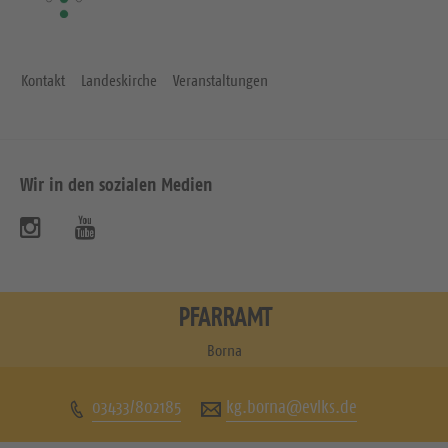
Kontakt
Landeskirche
Veranstaltungen
Wir in den sozialen Medien
B
B
e
e
s
s
PFARRAMT
u
u
Borna
c
c
03433/802185
kg.borna@evlks.de
h
h