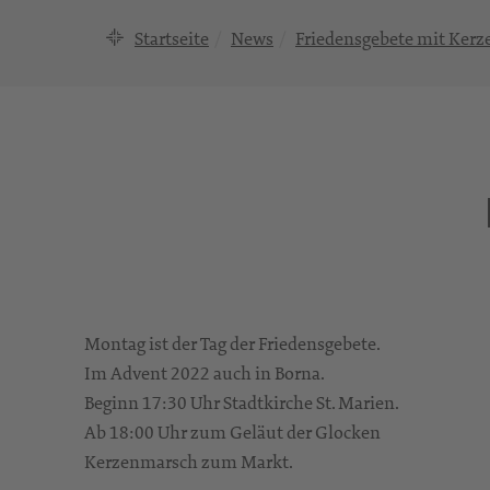
Startseite
News
Friedensgebete mit Ker
Montag ist der Tag der Friedensgebete.
Im Advent 2022 auch in Borna.
Beginn 17:30 Uhr Stadtkirche St. Marien.
Ab
18:00
Uhr
zum
Geläut
der
Glocken
Kerzenmarsch zum Markt.