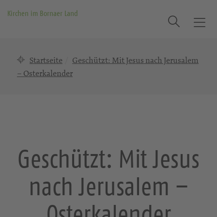
Kirchen im Bornaer Land
Suche
T
o
g
Startseite
Geschützt: Mit Jesus nach Jerusalem
g
l
– Osterkalender
e
n
a
v
i
g
Geschützt: Mit Jesus
a
t
nach Jerusalem –
i
o
n
Osterkalender