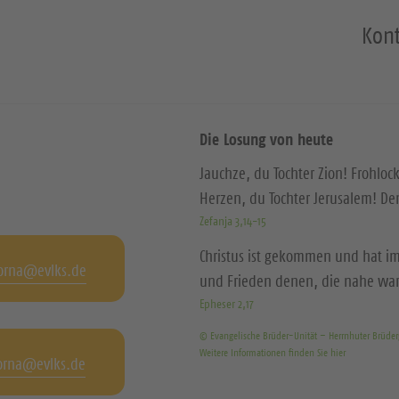
Kont
Die Losung von heute
Jauchze, du Tochter Zion! Frohloc
Herzen, du Tochter Jerusalem! D
Zefanja 3,14-15
Christus ist gekommen und hat im
orna@evlks.de
und Frieden denen, die nahe wa
Epheser 2,17
© Evangelische Brüder-Unität – Herrnhuter Brüde
Weitere Informationen finden Sie hier
orna@evlks.de