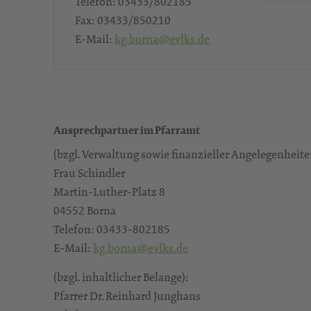
Telefon:
03433/802185
Fax:
03433/850210
E-Mail:
kg.borna@evlks.de
Ansprechpartner im Pfarramt
(bzgl. Verwaltung sowie finanzieller Angelegenheite
Frau Schindler
Martin-Luther-Platz 8
04552 Borna
Telefon: 03433-802185
E-Mail:
kg.borna@evlks.de
(bzgl. inhaltlicher Belange):
Pfarrer Dr. Reinhard Junghans