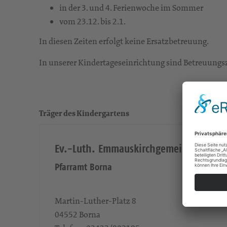
in der 3. und 4. Ferienwoche im Sommer
vom 23.12. bis 2.1.
In diesen Zeiten erfolgt keine Ersatzbetreuung.
In unserer Kindertageseinrichtung sind Betreuungsz
Träger des Kindergartens
Ev.-Luth. Emmauskirchgemeinde Borna
Pfarramt Borna
Martin-Luther-Platz 8
04552
Borna