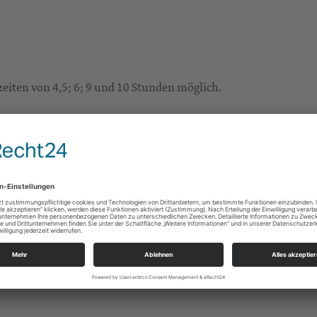
eiten von 4,5; 6; 9 und 10 Stunden möglich.
er Land