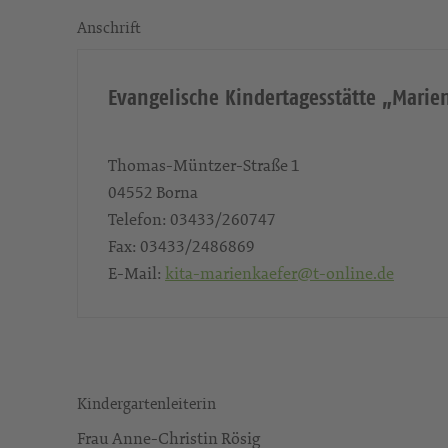
Anschrift
Evangelische Kindertagesstätte „Marie
Thomas-Müntzer-Straße 1
04552
Borna
Telefon:
03433/260747
Fax:
03433/2486869
E-Mail:
kita-marienkaefer@t-online.de
Kindergartenleiterin
Frau Anne-Christin Rösig