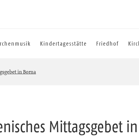
irchenmusik
Kindertagesstätte
Friedhof
Kir
sgebet in Borna
nisches Mittagsgebet in