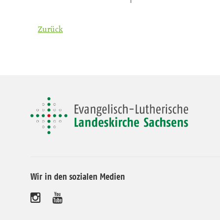
Zurück
Wir in den sozialen Medien
B
B
e
e