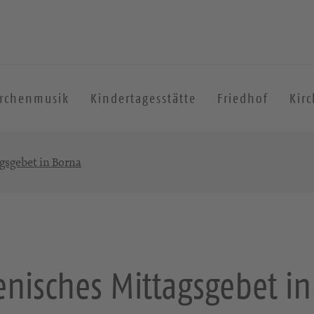
irchenmusik
Kindertagesstätte
Friedhof
Kir
sgebet in Borna
nisches Mittagsgebet in