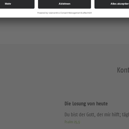
Kont
Die Losung von heute
Du bist der Gott, der mir hilft; täg
Psalm 25,5