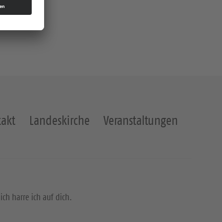
akt
Landeskirche
Veranstaltungen
lich harre ich auf dich.