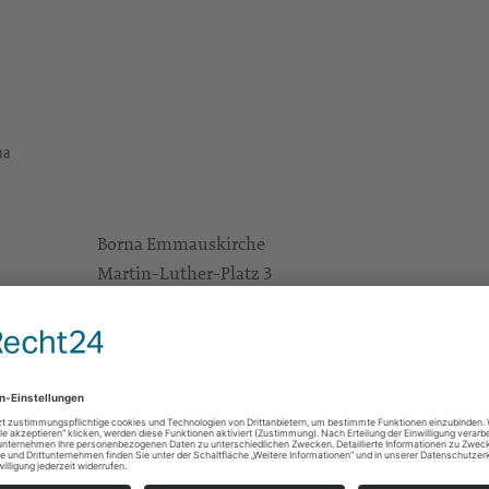
na
Borna Emmauskirche
Martin-Luther-Platz 3
04552 Borna
Gottesdienste
Alle
KG Bornaer Land
Martin-Luther-Platz 8
04552 Borna
kg.borna@evlks.de