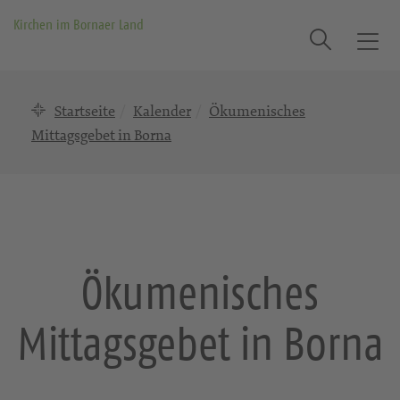
Kirchen im Bornaer Land
Suche
T
o
g
Startseite
Kalender
Ökumenisches
g
l
Mittagsgebet in Borna
e
n
a
v
i
g
Ökumenisches
a
t
Mittagsgebet in Borna
i
o
n