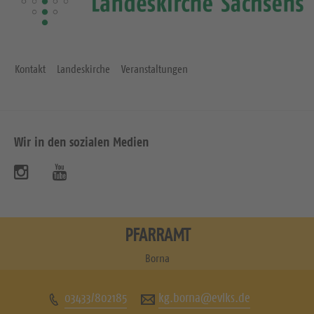
Kontakt
Landeskirche
Veranstaltungen
Wir in den sozialen Medien
B
B
e
e
s
s
PFARRAMT
u
u
Borna
c
c
03433/802185
kg.borna@evlks.de
h
h