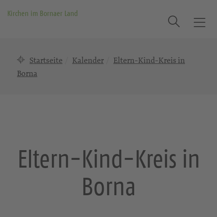
Kirchen im Bornaer Land
Suche
T
o
g
Startseite
Kalender
Eltern-Kind-Kreis in
g
l
Borna
e
n
a
v
i
g
Eltern-Kind-Kreis in
a
t
Borna
i
o
n