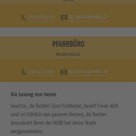
c
c
03433/802185
kg.borna@evlks.de
h
h
e
e
n
n
PFARRBÜRO
S
S
Neukieritzsch
i
i
034342/51360
kg.borna@evlks.de
e
e
u
u
Die Losung von heute
n
n
Jauchze, du Tochter Zion! Frohlocke, Israel! Freue dich
s
s
und sei fröhlich von ganzem Herzen, du Tochter
a
a
Jerusalem! Denn der HERR hat deine Strafe
weggenommen.
u
u