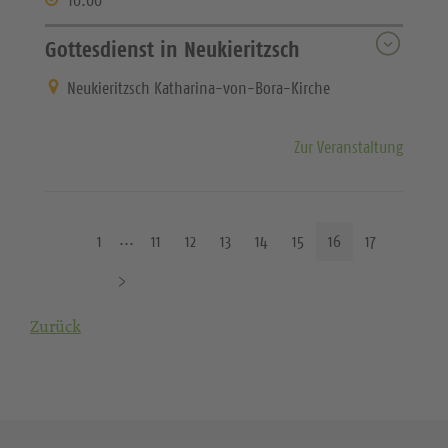
Gottesdienst in Neukieritzsch
Neukieritzsch Katharina-von-Bora-Kirche
Zur Veranstaltung
1
11
12
13
14
15
16
17
N
ä
Zurück
c
h
s
t
e