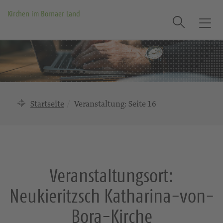
Kirchen im Bornaer Land
Suche
T
o
g
g
l
e
n
Startseite
Veranstaltung
: Seite 16
a
v
i
g
a
Veranstaltungsort:
t
i
Neukieritzsch Katharina-von-
o
n
Bora-Kirche