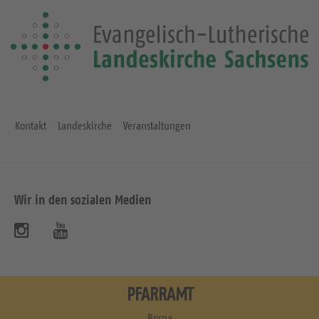
S
e
i
t
e
Kontakt
Landeskirche
Veranstaltungen
Wir in den sozialen Medien
B
B
e
e
s
s
PFARRAMT
u
u
Borna