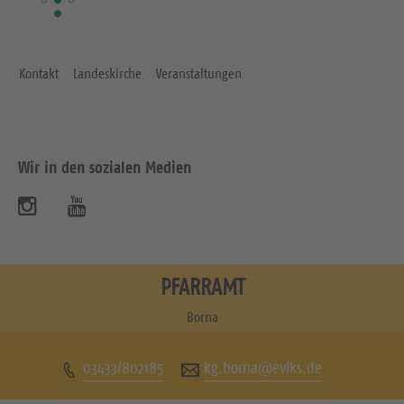
e
Kontakt
Landeskirche
Veranstaltungen
Wir in den sozialen Medien
B
B
e
e
s
s
PFARRAMT
u
u
Borna
c
c
03433/802185
kg.borna@evlks.de
h
h