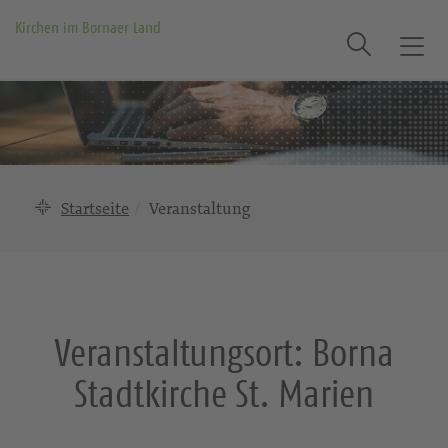
Kirchen im Bornaer Land
Suche
T
o
g
g
l
e
n
Startseite
Veranstaltung
a
v
i
g
a
Veranstaltungsort:
Borna
t
i
Stadtkirche St. Marien
o
n