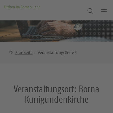
Kirchen im Bornaer Land
Suche
T
o
g
g
l
e
n
Startseite
Veranstaltung
: Seite 3
a
v
i
g
a
Veranstaltungsort:
Borna
t
i
Kunigundenkirche
o
n