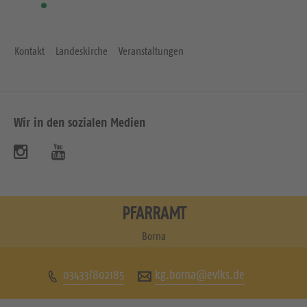
Kontakt
Landeskirche
Veranstaltungen
Wir in den sozialen Medien
B
B
e
e
s
s
PFARRAMT
u
u
Borna
c
c
03433/802185
kg.borna@evlks.de
h
h