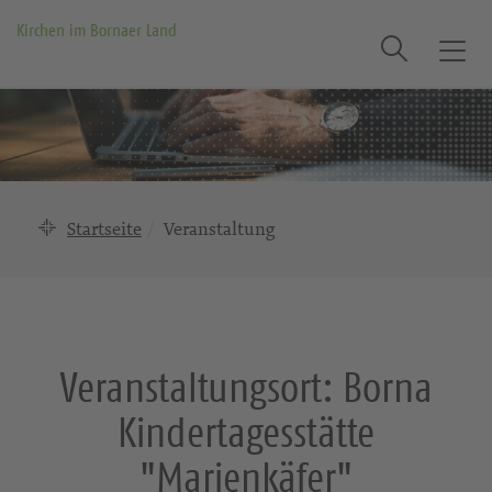
Kirchen im Bornaer Land
Suche
T
o
g
g
l
e
n
Startseite
Veranstaltung
a
v
i
g
a
Veranstaltungsort:
Borna
t
i
Kindertagesstätte
o
n
"Marienkäfer"