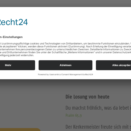
Kont
Die Losung von heute
Du machst fröhlich, was da lebet
Psalm 65,9
Der Kerkermeister freute sich mi