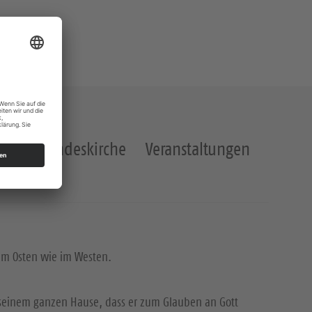
akt
Landeskirche
Veranstaltungen
 im Osten wie im Westen.
t seinem ganzen Hause, dass er zum Glauben an Gott