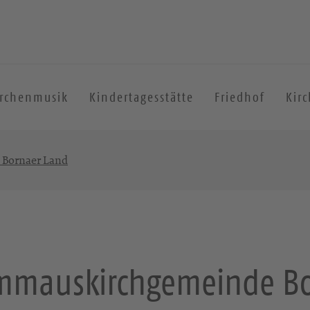
irchenmusik
Kindertagesstätte
Friedhof
Kir
Bornaer Land
Emmauskirchgemeinde Bo